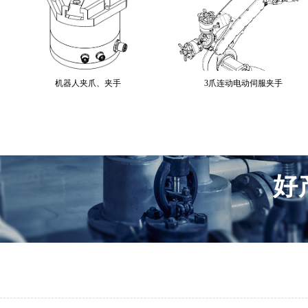
机器人夹爪、夹手
3爪连动电动伺服夹手
好